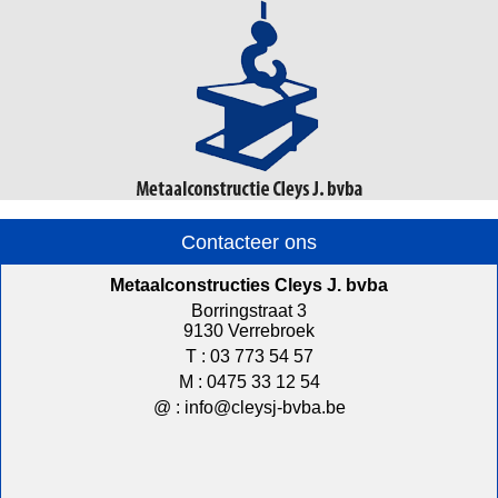
Contacteer ons
Metaalconstructies Cleys J. bvba
Borringstraat 3
9130 Verrebroek
T :
03 773 54 57
M :
0475 33 12 54
@ :
info@cleysj-bvba.be